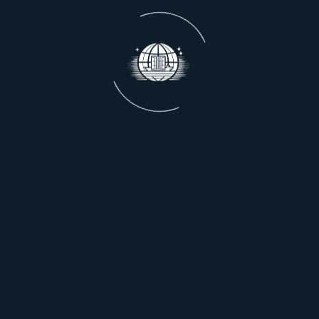
Análise e Planejamen
Logístico
Avaliação estratégica da
operação para garantir
eficiência, redução de cu
fluidez na cadeia logística
Gestão Documental e
Conformidade Legal
Controle completo da
documentação e total
alinhamento com as nor
nacionais e internacionais